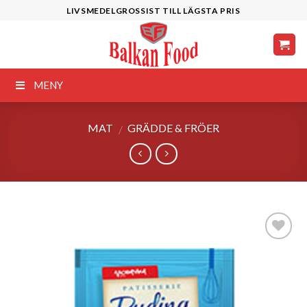
Skip
LIVSMEDELGROSSIST TILL LÄGSTA PRIS
to
content
MENY
MAT
GRÄDDE & FRÖER
/
Lägg till i
önskelistan