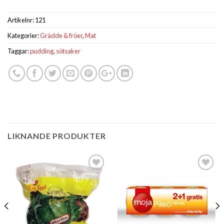
Artikelnr:
121
Kategorier:
Grädde & fröer
,
Mat
Taggar:
pudding
,
sötsaker
LIKNANDE PRODUKTER
Lägg till i
Lägg till i
önskelistan
önskelistan