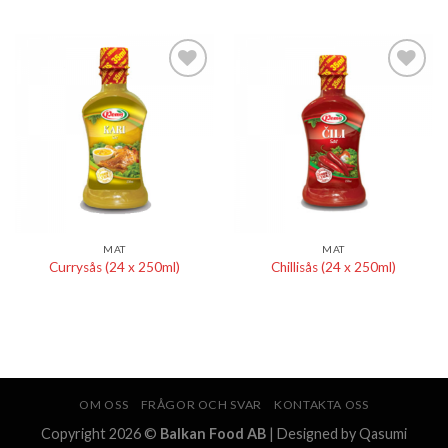
Lägg till i
Lägg till i
önskelistan
önskelistan
MAT
MAT
Currysås (24 x 250ml)
Chillisås (24 x 250ml)
OM OSS
FRÅGOR OCH SVAR
KONTAKTA OSS
Copyright 2026 ©
Balkan Food AB
| Designed by Qasumi