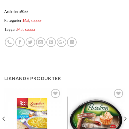
Artikelnr:
6055
Kategorier:
Mat
,
soppor
Taggar:
Mat
,
soppa
LIKNANDE PRODUKTER
Lägg till i
Lägg till i
önskelistan
önskelistan