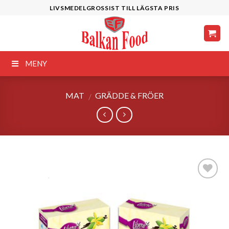
Skip
LIVSMEDELGROSSIST TILL LÄGSTA PRIS
to
content
MENY
MAT
GRÄDDE & FRÖER
/
Lägg till i
önskelistan