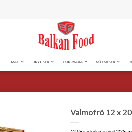
MAT
DRYCKER
TORRVARA
SÖTSAKER
R
Valmofrö 12 x 2
Lägg till i
önskelistan
12 förpackningar med 200g v