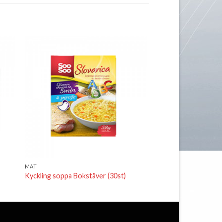
 i
Lägg till i
tan
önskelistan
MAT
Kyckling soppa Bokstäver (30st)