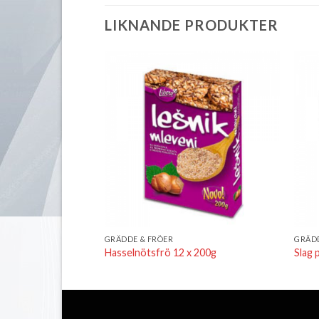
LIKNANDE PRODUKTER
Lägg till i
Lägg till i
önskelistan
önskelistan
GRÄDDE & FRÖER
GRÄDD
 x 50g)
Hasselnötsfrö 12 x 200g
Slag 