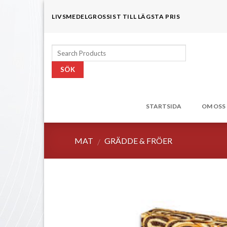
Skip
LIVSMEDELGROSSIST TILL LÄGSTA PRIS
to
content
Sök
efter:
STARTSIDA
OM OSS
MAT
GRÄDDE & FRÖER
/