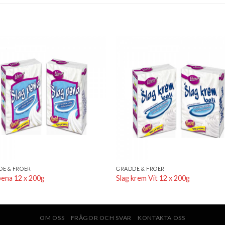
Lägg till i
Lägg till
önskelistan
önskelis
E & FRÖER
GRÄDDE & FRÖER
pena 12 x 200g
Slag krem Vit 12 x 200g
OM OSS
FRÅGOR OCH SVAR
KONTAKTA OSS