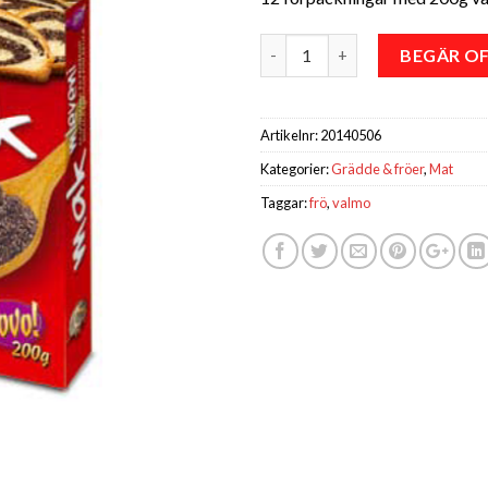
Antal
BEGÄR O
Artikelnr:
20140506
Kategorier:
Grädde & fröer
,
Mat
Taggar:
frö
,
valmo