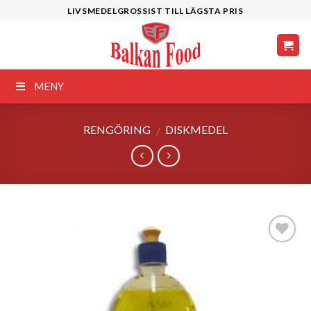
Skip
LIVSMEDELGROSSIST TILL LÄGSTA PRIS
to
content
MENY
RENGÖRING
DISKMEDEL
/
Lägg till i
önskelistan