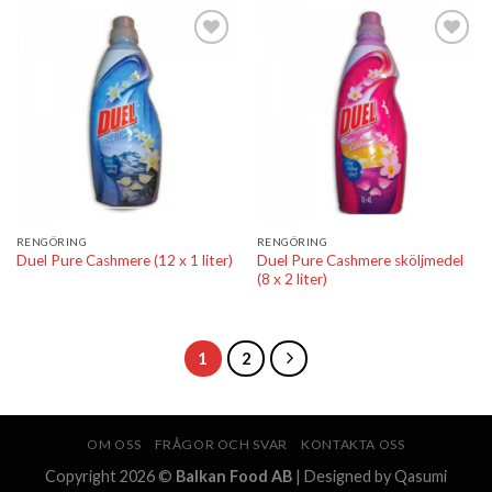
Lägg till i
Lägg till i
önskelistan
önskelistan
RENGÖRING
RENGÖRING
Duel Pure Cashmere sköljmedel
Duel Pure Cashmere (12 x 1 liter)
(8 x 2 liter)
1
2
OM OSS
FRÅGOR OCH SVAR
KONTAKTA OSS
Copyright 2026 ©
Balkan Food AB
| Designed by Qasumi