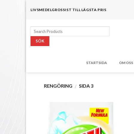
Skip
LIVSMEDELGROSSIST TILL LÄGSTA PRIS
to
content
Sök
efter:
STARTSIDA
OM OSS
RENGÖRING
SIDA 3
/
Lägg till i
önskelistan