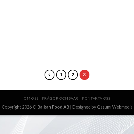
1
2
3
OM OSS
FRÅGOR OCH SVAR
KONTAKTA OSS
Copyright 2026 ©
Balkan Food AB
| Designed by Qasumi Webmedia