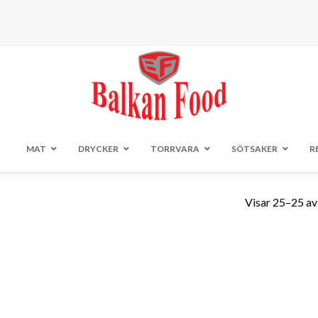
MAT
DRYCKER
TORRVARA
SÖTSAKER
R
Visar 25–25 av